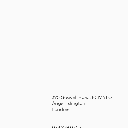
370 Goswell Road, EC1V 7LQ
Ángel, Islington
Londres
0784560 6215