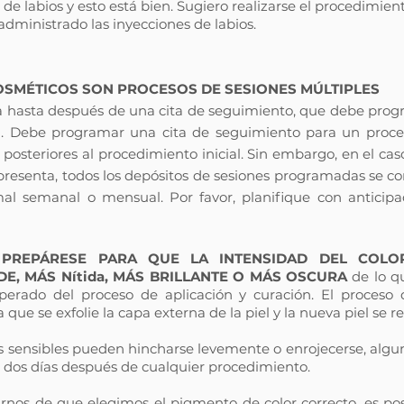
de labios y esto está bien. Sugiero realizarse el procedimien
ministrado las inyecciones de labios.
SMÉTICOS SON PROCESOS DE SESIONES MÚLTIPLES
leta hasta después de una cita de seguimiento, que debe pr
l. Debe programar una cita de seguimiento para un proce
 posteriores al procedimiento inicial. Sin embargo, en el 
 presenta, todos los depósitos de sesiones programadas se co
rmal semanal o mensual. Por favor, planifique con anticipa
, PREPÁRESE PARA QUE LA INTENSIDAD DEL COLO
E, MÁS Nítida, MÁS BRILLANTE O MÁS OSCURA
de lo qu
erado del proceso de aplicación y curación. El proceso 
 que se exfolie la capa externa de la piel y la nueva piel se 
as sensibles pueden hincharse levemente o enrojecerse, algu
o dos días después de cualquier procedimiento.
nos de que elegimos el pigmento de color correcto, es po