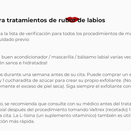
ra tratamientos de rubor de labios
ga la lista de verificación para todos los procedimientos de 
uidado previo:
buen acondicionador / mascarilla / bálsamo labial varias vec
én sanos e hidratados!
os durante una semana antes de su cita. Puede comprar un ex
y 1 cucharadita de azúcar para crear su propio exfoliante. (No
ente el exceso de piel seca). Siga siempre el exfoliante co
ado, se recomienda que consulte con su médico antes del tra
bial después del procedimiento tomando Valtrex (recetado) 1 d
 la cita. La L-lisina (un suplemento vitamínico) también es úti
ión más rápida.